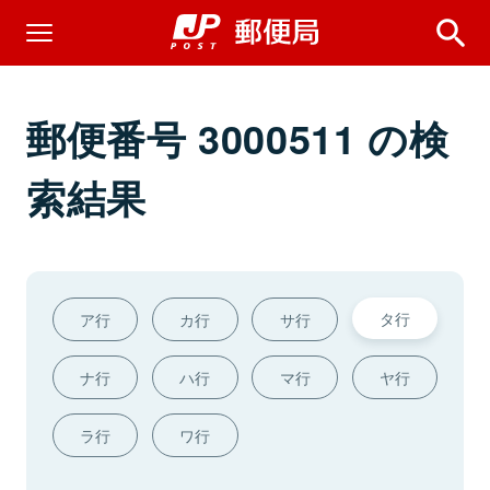
郵便番号 3000511 の検
索結果
タ行
ア行
カ行
サ行
ナ行
ハ行
マ行
ヤ行
ラ行
ワ行