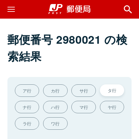
郵便番号 2980021 の検
索結果
タ行
ア行
カ行
サ行
ナ行
ハ行
マ行
ヤ行
ラ行
ワ行