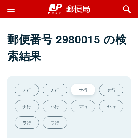
郵便番号 2980015 の検
索結果
サ行
ア行
カ行
タ行
ナ行
ハ行
マ行
ヤ行
ラ行
ワ行