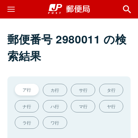
郵便番号 2980011 の検
索結果
ア行
カ行
サ行
タ行
ナ行
ハ行
マ行
ヤ行
ラ行
ワ行