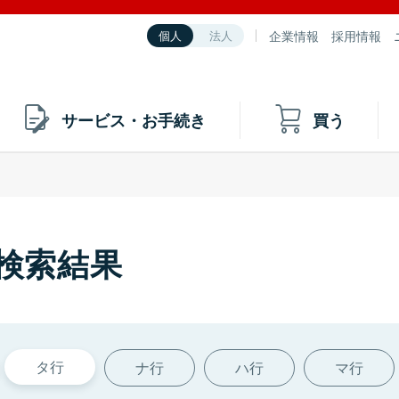
企業情報
採用情報
個人
法人
サービス・お手続き
買う
の検索結果
タ行
ナ行
ハ行
マ行