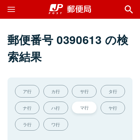
郵便番号 0390613 の検
索結果
ア行
カ行
サ行
タ行
マ行
ナ行
ハ行
ヤ行
ラ行
ワ行