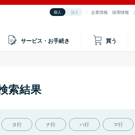
企業情報
採用情報
個人
法人
サービス・お手続き
買う
の検索結果
タ行
ナ行
ハ行
マ行