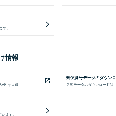
きます。
け情報
郵便番号データのダウンロ
APIを提供。
各種データのダウンロードはこち
ています。