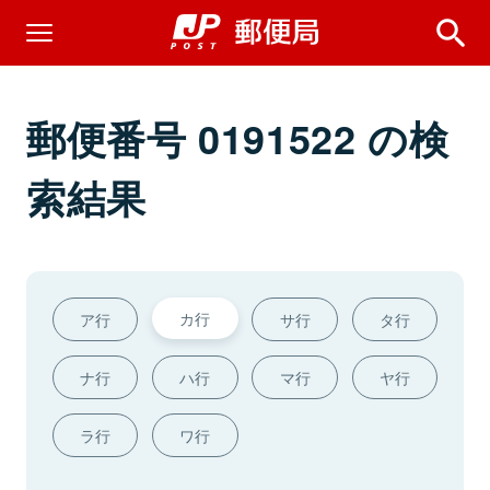
郵便番号 0191522 の検
索結果
カ行
ア行
サ行
タ行
ナ行
ハ行
マ行
ヤ行
ラ行
ワ行