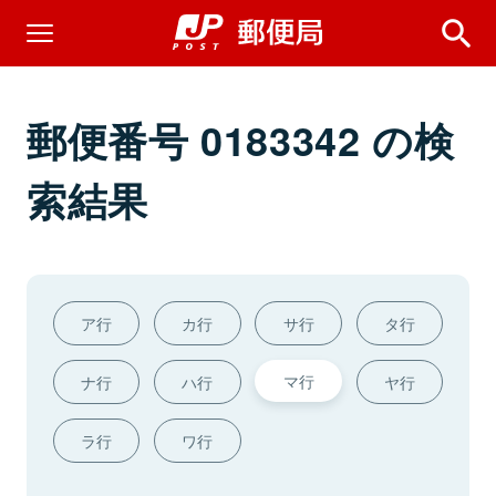
郵便番号 0183342 の検
索結果
ア行
カ行
サ行
タ行
マ行
ナ行
ハ行
ヤ行
ラ行
ワ行