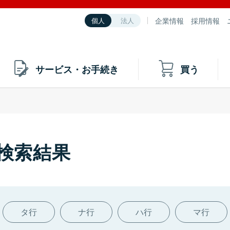
企業情報
採用情報
個人
法人
サービス・お手続き
買う
の検索結果
タ行
ナ行
ハ行
マ行