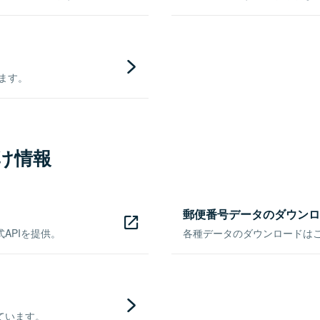
きます。
け情報
郵便番号データのダウンロ
APIを提供。
各種データのダウンロードはこち
ています。