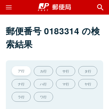
郵便番号 0183314 の検
索結果
ア行
カ行
サ行
タ行
ナ行
ハ行
マ行
ヤ行
ラ行
ワ行