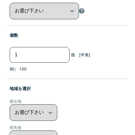
個数
個 [半角]
例） 100
地域を選択
差出地
宛先地