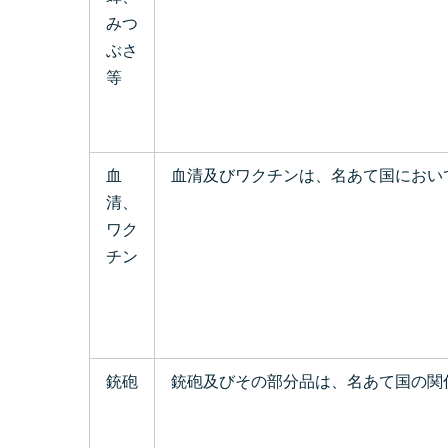
みつ
ぶさ
等
血
血清及びワクチンは、名あて国におい
清、
ワク
チン
銃砲
銃砲及びその部分品は、名あて国の関