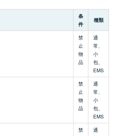
条
種類
件
禁
通
止
常、
物
小
品
包、
EMS
禁
通
止
常、
物
小
品
包、
EMS
禁
通