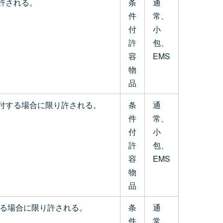
許される。
条
通
件
常、
付
小
許
包、
容
EMS
物
品
付する場合に限り許される。
条
通
件
常、
付
小
許
包、
容
EMS
物
品
可がある場合に限り許される。
条
通
件
常、