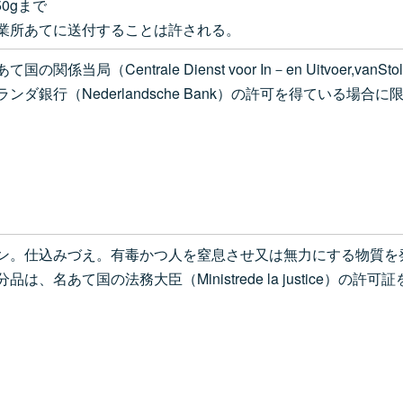
0gまで
業所あてに送付することは許される。
entrale Dienst voor In－en Uitvoer,vanStolkwe
銀行（Nederlandsche Bank）の許可を得ている場合
ン。仕込みづえ。有毒かつ人を窒息させ又は無力にする物質を
、名あて国の法務大臣（Ministrede la justice）の