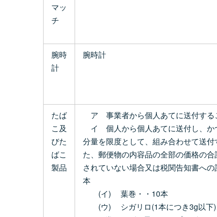
マッ
チ
腕時
腕時計
計
たば
ア 事業者から個人あてに送付する
こ及
イ 個人から個人あてに送付し、かつ
びた
分量を限度として、組み合わせて送付
ばこ
た、郵便物の内容品の全部の価格の合
製品
されていない場合又は税関告知書への
本
(イ) 葉巻・・10本
(ウ) シガリロ(1本につき3g以下)