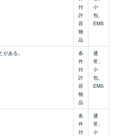
付
小
許
包、
容
EMS
物
品
とがある。
条
通
件
常、
付
小
許
包、
容
EMS
物
品
条
通
件
常、
付
小