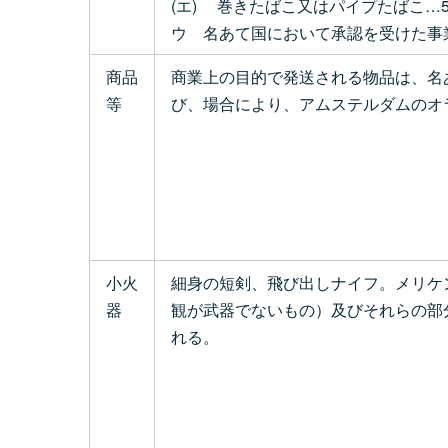
(エ) 巻きたばこ又はパイプたばこ…5
ウ 名あて国において承認を受けた事
商品
商業上の目的で発送される物品は、名あて国の関係当局（C
等
び、場合により、アムステルダムのオランダ
小火
細身の短剣、飛び出しナイフ。メリケ
器
観が武器でないもの）及びそれらの部分品は
れる。