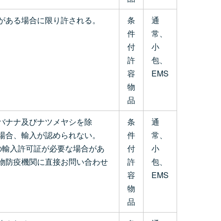
がある場合に限り許される。
条
通
件
常、
付
小
許
包、
容
EMS
物
品
バナナ及びナツメヤシを除
条
通
場合、輸入が認められない。
件
常、
の輸入許可証が必要な場合があ
付
小
物防疫機関に直接お問い合わせ
許
包、
容
EMS
物
品