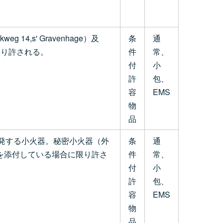
g 14,s' Gravenhage）及
条
通
に限り許される。
件
常、
付
小
許
包、
容
EMS
物
品
発する小火器。秘密小火器（外
条
通
許可証を添付している場合に限り許さ
件
常、
付
小
許
包、
容
EMS
物
品