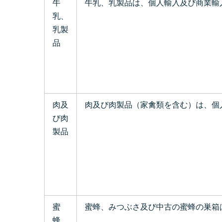
牛
牛乳、乳製品は、個人輸入及び商業輸
乳、
乳製
品
肉及
肉及び肉製品（家禽類を含む）は、個
び肉
製品
蜜
蜜蜂、みつぶさ及び中古の蜜蜂の巣箱は、名あ
蜂、