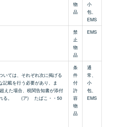
物
小
品
包、
EMS
禁
EMS
止
物
品
条
通
ついては、それぞれ次に掲げる
件
常、
な記載を行う必要があり、ま
付
小
を超えた場合、税関告知書が添付
許
包、
る。 (ア) たばこ・・50
容
EMS
物
品