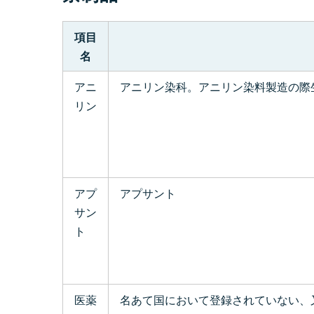
項目
名
アニ
アニリン染科。アニリン染料製造の際
リン
アプ
アプサント
サン
ト
医薬
名あて国において登録されていない、