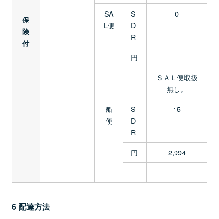
SA
S
0
保
L便
D
険
R
付
円
ＳＡＬ便取扱
無し。
船
S
15
便
D
R
円
2,994
6 配達方法