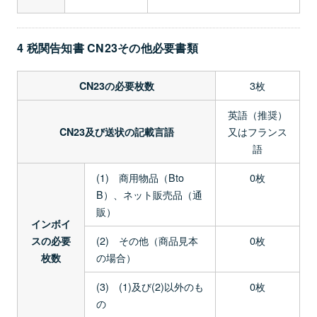
4 税関告知書 CN23その他必要書類
3枚
CN23の必要枚数
英語（推奨）
又はフランス
CN23及び送状の記載言語
語
(1) 商用物品（Bto
0枚
B）、ネット販売品（通
販）
インボイ
(2) その他（商品見本
0枚
スの必要
の場合）
枚数
(3) (1)及び(2)以外のも
0枚
の