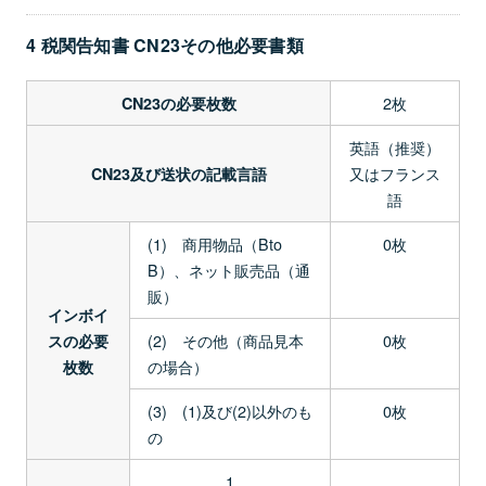
4 税関告知書 CN23その他必要書類
2枚
CN23の必要枚数
英語（推奨）
又はフランス
CN23及び送状の記載言語
語
(1) 商用物品（Bto
0枚
B）、ネット販売品（通
販）
インボイ
(2) その他（商品見本
0枚
スの必要
の場合）
枚数
(3) (1)及び(2)以外のも
0枚
の
1