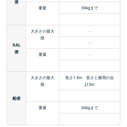
便
重量
30kgまで
大きさの最大
-
限
-
SAL
便
重量
-
大きさの最大
長さ1.5m 長さと横周の合
限
計3m
船便
重量
30kgまで