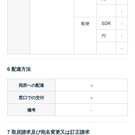
-
船便
SDR
-
円
-
-
6 配達方法
○
宛所への配達
×
窓口での交付
-
備考
7 取戻請求及び宛名変更又は訂正請求