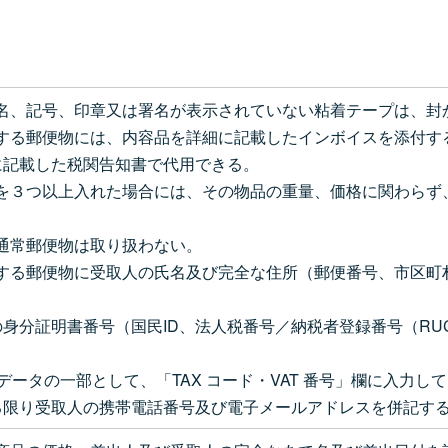
の氏名、記号、印章又は署名が表示されていない粘着テープは、
包有する郵便物には、内容品を詳細に記載したインボイスを添付
に記載した税関告知書で代用できる。
物品を３つ以上入れた場合には、その物品の重量、価格に関わら
いの通常郵便物は取り扱わない。
包有する郵便物に受取人の氏名及び完全な住所（郵便番号、市区
身分証明書番号（国民ID、法人税番号／納税者登録番号（R
データの一部として、「TAX コード・VAT 番号」欄に入力し
る限り受取人の携帯電話番号及び電子メールアドレスを併記す