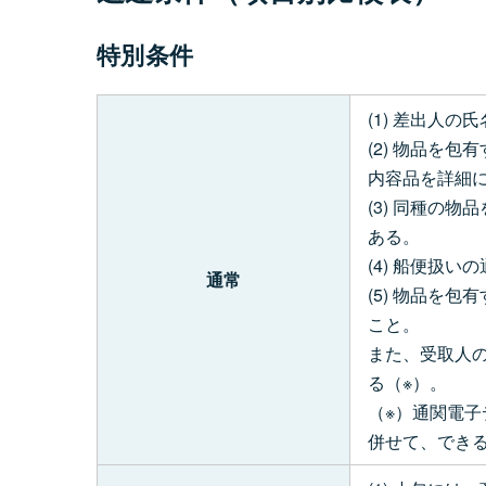
特別条件
(1) 差出人
(2) 物品を
内容品を詳細
(3) 同種の
ある。
(4) 船便扱
通常
(5) 物品を
こと。
また、受取人の
る（※）。
（※）通関電子
併せて、でき