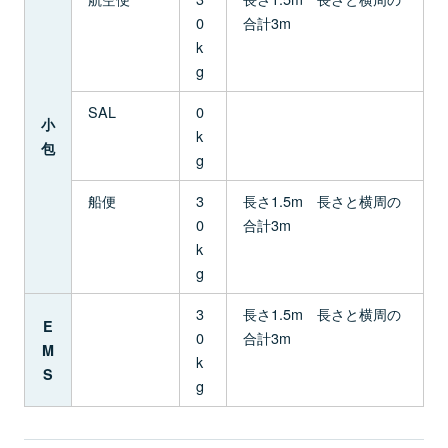
0
合計3m
k
g
SAL
0
小
k
包
g
船便
3
長さ1.5m 長さと横周の
0
合計3m
k
g
3
長さ1.5m 長さと横周の
E
0
合計3m
M
k
S
g