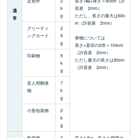
定形外
2
長さ+幅+厚さ＝90cm（許
k
容差 2mm）
通
g
ただし、長さの最大は60c
常
m（許容差 2mm）
グリーティ
2
ングカード
5
巻物については
g
長さ+直径の2倍＝104cm
（許容差 2mm）
印刷物
5
ただし最大の長さは90cm
k
（許容差 2mm）
g
盲人用郵便
7
物
k
g
小形包装物
2
k
g
航空便
3
長さ1.5m 長さと横周の