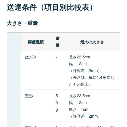
送達条件（項目別比較表）
大きさ・重量
重
郵便種類
最大の大きさ
量
はがき
-
長さ23.5cm
幅 12cm
（許容差 2mm）
（長さは、幅に1.4を乗じ
たもの以上）
定形
5
長さ23.5cm
0
幅 12cm
g
厚さ 1cm
（許容差 2mm）