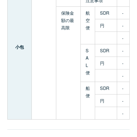
注意事項
保険金
航
SDR
-
額の最
空
円
-
高限
便
-
小包
S
SDR
-
A
円
-
L
便
-
船
SDR
-
便
円
-
-