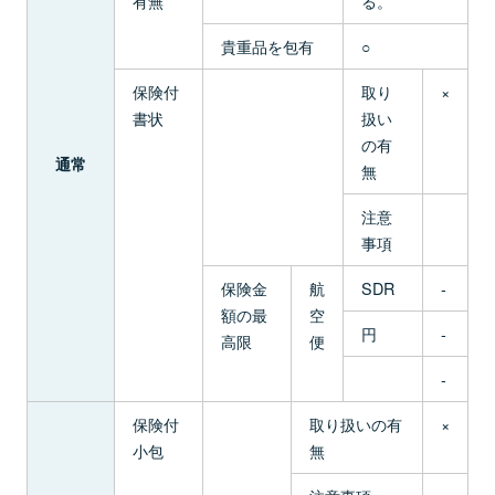
有無
る。
貴重品を包有
○
保険付
取り
×
書状
扱い
の有
通常
無
注意
事項
保険金
航
SDR
-
額の最
空
円
-
高限
便
-
保険付
取り扱いの有
×
小包
無