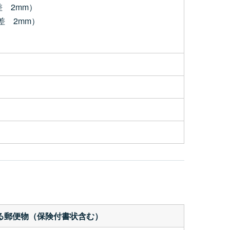
差 2mm）
差 2mm）
する郵便物（保険付書状含む）