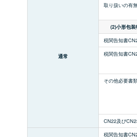
取り扱いの有
(2)小形
税関告知書CN2
税関告知書CN2
通常
その他必要書
CN22及びCN
税関告知書CN2