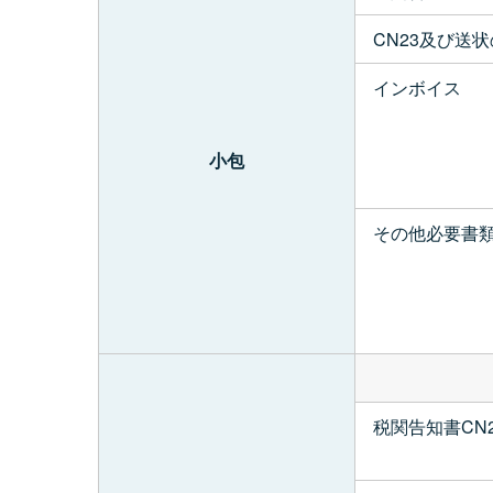
CN23及び送
インボイス
小包
その他必要書
税関告知書CN2