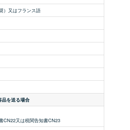
奨）又はフランス語
容品を送る場合
書CN22又は税関告知書CN23