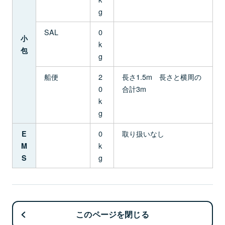
g
SAL
0
小
k
包
g
船便
2
長さ1.5m 長さと横周の
0
合計3m
k
g
0
取り扱いなし
E
k
M
g
S
このページを閉じる