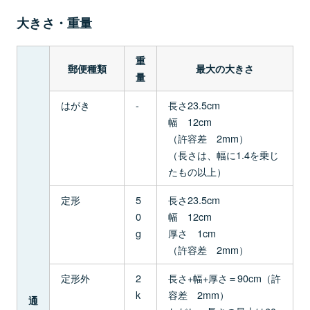
大きさ・重量
重
郵便種類
最大の大きさ
量
はがき
-
長さ23.5cm
幅 12cm
（許容差 2mm）
（長さは、幅に1.4を乗じ
たもの以上）
定形
5
長さ23.5cm
0
幅 12cm
g
厚さ 1cm
（許容差 2mm）
定形外
2
長さ+幅+厚さ＝90cm（許
k
容差 2mm）
通