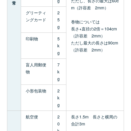
g
ただし、長さの最大は60c
常
m（許容差 2mm）
グリーティ
2
ングカード
5
巻物については
g
長さ+直径の2倍＝104cm
（許容差 2mm）
印刷物
5
ただし最大の長さは90cm
k
（許容差 2mm）
g
盲人用郵便
7
物
k
g
小形包装物
2
k
g
航空便
2
長さ1.5m 長さと横周の
0
合計3m
k