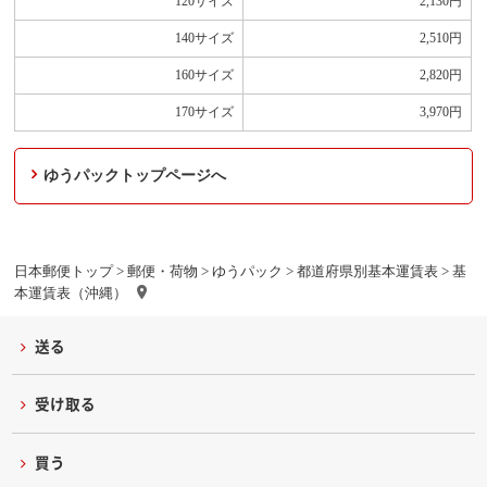
120サイズ
2,130
円
140サイズ
2,510
円
160サイズ
2,820
円
170サイズ
3,970
円
ゆうパックトップページへ
日本郵便トップ
>
郵便・荷物
>
ゆうパック
>
都道府県別基本運賃表
> 基
本運賃表（沖縄）
送る
受け取る
買う