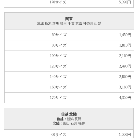
170サイズ
5,090
円
関東
茨城 栃木 群馬 埼玉 千葉 東京 神奈川 山梨
60サイズ
1,450
円
80サイズ
1,810
円
100サイズ
2,160
円
120サイズ
2,490
円
140サイズ
2,860
円
160サイズ
3,180
円
170サイズ
4,350
円
信越 北陸
信越：
新潟 長野
北陸：
富山 石川 福井
60サイズ
1,600
円