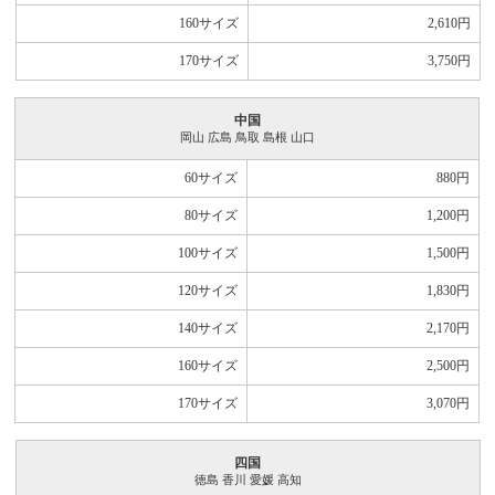
160サイズ
2,610
円
170サイズ
3,750
円
中国
岡山 広島 鳥取 島根 山口
60サイズ
880
円
80サイズ
1,200
円
100サイズ
1,500
円
120サイズ
1,830
円
140サイズ
2,170
円
160サイズ
2,500
円
170サイズ
3,070
円
四国
徳島 香川 愛媛 高知