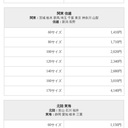
関東 信越
関東：
茨城 栃木 群馬 埼玉 千葉 東京 神奈川 山梨
信越：
新潟 長野
60サイズ
1,410
円
80サイズ
1,710
円
100サイズ
2,020
円
120サイズ
2,340
円
140サイズ
2,680
円
160サイズ
3,010
円
170サイズ
4,140
円
北陸 東海
北陸：
富山 石川 福井
東海：
静岡 愛知 岐阜 三重
60サイズ
1,150
円