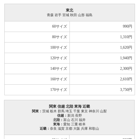
東北
青森 岩手 宮城 秋田 山形 福島
60サイズ
990
円
80サイズ
1,310
円
100サイズ
1,620
円
120サイズ
1,940
円
140サイズ
2,300
円
160サイズ
2,610
円
170サイズ
3,750
円
関東 信越 北陸 東海 近畿
関東：
茨城 栃木 群馬 埼玉 千葉 東京 神奈川 山梨
信越：
新潟 長野
北陸：
富山 石川 福井
東海：
愛知 三重 岐阜
近畿：
奈良 滋賀 京都 大阪 兵庫 和歌山