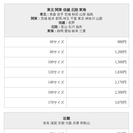
東北 関東 信越 北陸 東海
東北：
青森 岩手 宮城 秋田 山形 福島
関東：
茨城 栃木 群馬 埼玉 千葉 東京 神奈川 山梨
信越：
長野
北陸：
富山 石川 福井
東海：
静岡 愛知 岐阜 三重
60サイズ
880
円
80サイズ
1,200
円
100サイズ
1,500
円
120サイズ
1,830
円
140サイズ
2,170
円
160サイズ
2,500
円
170サイズ
3,070
円
近畿
奈良 滋賀 京都 大阪 兵庫 和歌山