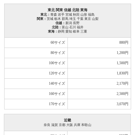
東北 関東 信越 北陸 東海
東北：
青森 岩手 宮城 秋田 山形 福島
関東：
茨城 栃木 群馬 埼玉 千葉 東京 山梨
信越：
新潟 長野
北陸：
富山 石川 福井
東海：
静岡 愛知 岐阜 三重
60サイズ
880
円
80サイズ
1,200
円
100サイズ
1,500
円
120サイズ
1,830
円
140サイズ
2,170
円
160サイズ
2,500
円
170サイズ
3,070
円
近畿
奈良 滋賀 京都 大阪 兵庫 和歌山