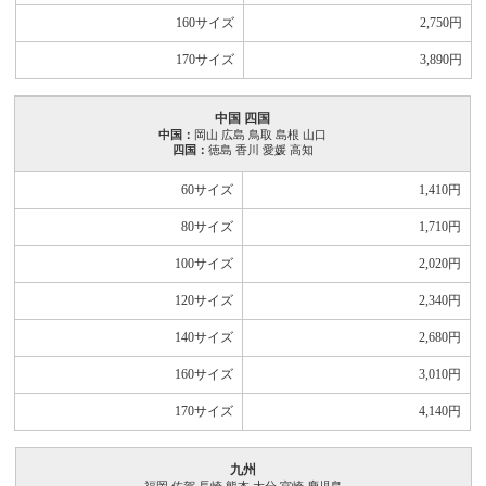
160サイズ
2,750
円
170サイズ
3,890
円
中国 四国
中国：
岡山 広島 鳥取 島根 山口
四国：
徳島 香川 愛媛 高知
60サイズ
1,410
円
80サイズ
1,710
円
100サイズ
2,020
円
120サイズ
2,340
円
140サイズ
2,680
円
160サイズ
3,010
円
170サイズ
4,140
円
九州