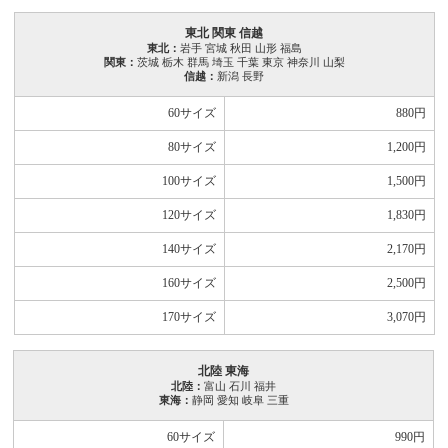
東北 関東 信越
東北：
岩手 宮城 秋田 山形 福島
関東：
茨城 栃木 群馬 埼玉 千葉 東京 神奈川 山梨
信越：
新潟 長野
60サイズ
880
円
80サイズ
1,200
円
100サイズ
1,500
円
120サイズ
1,830
円
140サイズ
2,170
円
160サイズ
2,500
円
170サイズ
3,070
円
北陸 東海
北陸：
富山 石川 福井
東海：
静岡 愛知 岐阜 三重
60サイズ
990
円