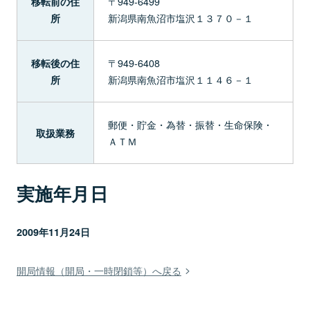
〒949-6499
移転前の住
新潟県南魚沼市塩沢１３７０－１
所
〒949-6408
移転後の住
新潟県南魚沼市塩沢１１４６－１
所
郵便・貯金・為替・振替・生命保険・
取扱業務
ＡＴＭ
実施年月日
2009年11月24日
開局情報（開局・一時閉鎖等）へ戻る