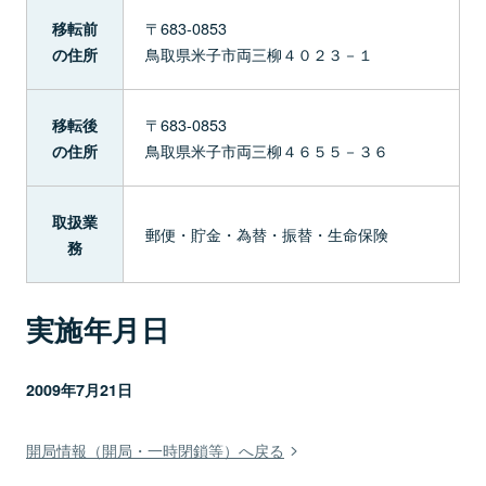
〒683-0853
移転前
鳥取県米子市両三柳４０２３－１
の住所
〒683-0853
移転後
鳥取県米子市両三柳４６５５－３６
の住所
取扱業
郵便・貯金・為替・振替・生命保険
務
実施年月日
2009年7月21日
開局情報（開局・一時閉鎖等）へ戻る