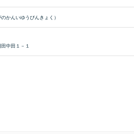
がのかんいゆうびんきょく）
円田中田１－１