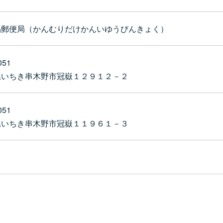
易郵便局（かんむりだけかんいゆうびんきょく）
051
県いちき串木野市冠嶽１２９１２－２
051
県いちき串木野市冠嶽１１９６１－３