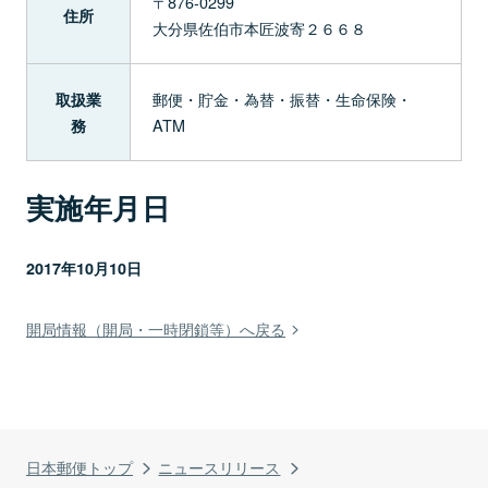
〒876-0299
住所
大分県佐伯市本匠波寄２６６８
郵便・貯金・為替・振替・生命保険・
取扱業
ATM
務
実施年月日
2017年10月10日
開局情報（開局・一時閉鎖等）へ戻る
日本郵便トップ
ニュースリリース