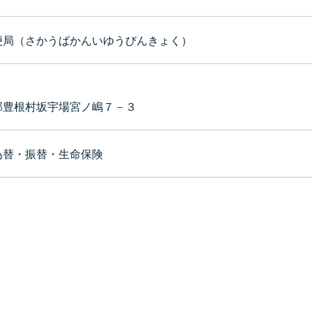
便局（さかうばかんいゆうびんきょく）
郡豊根村坂宇場宮ノ嶋７－３
為替・振替・生命保険