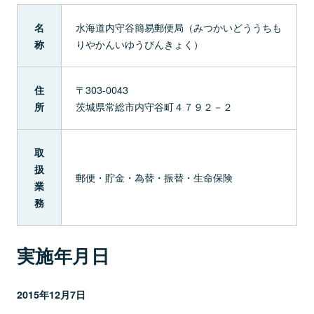
水海道内守谷簡易郵便局（みつかいどううちも
名
りやかんいゆうびんきょく）
称
〒303-0043
住
茨城県常総市内守谷町４７９２－２
所
取
扱
郵便・貯金・為替・振替・生命保険
業
務
実施年月日
2015年12月7日