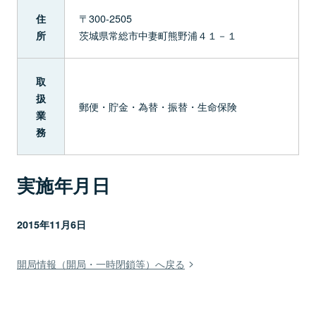
〒300-2505
住
茨城県常総市中妻町熊野浦４１－１
所
取
扱
郵便・貯金・為替・振替・生命保険
業
務
実施年月日
2015年11月6日
開局情報（開局・一時閉鎖等）へ戻る