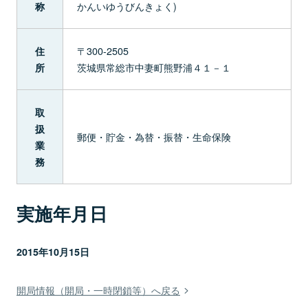
かんいゆうびんきょく)
称
〒300-2505
住
茨城県常総市中妻町熊野浦４１－１
所
取
扱
郵便・貯金・為替・振替・生命保険
業
務
実施年月日
2015年10月15日
開局情報（開局・一時閉鎖等）へ戻る