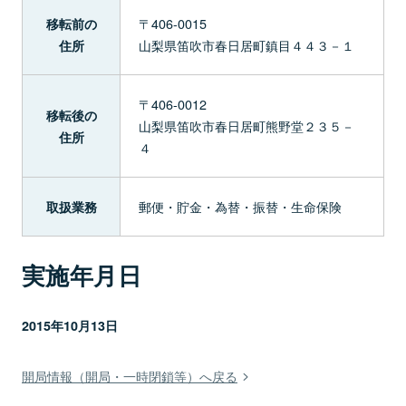
〒406-0015
移転前の
山梨県笛吹市春日居町鎮目４４３－１
住所
〒406-0012
移転後の
山梨県笛吹市春日居町熊野堂２３５－
住所
４
郵便・貯金・為替・振替・生命保険
取扱業務
実施年月日
2015年10月13日
開局情報（開局・一時閉鎖等）へ戻る