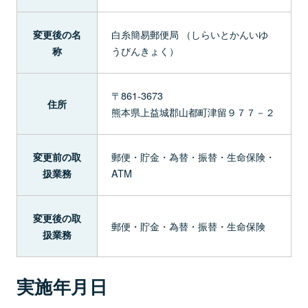
白糸簡易郵便局 （しらいとかんいゆ
変更後の名
うびんきょく）
称
〒861-3673
住所
熊本県上益城郡山都町津留９７７－２
郵便・貯金・為替・振替・生命保険・
変更前の取
ATM
扱業務
変更後の取
郵便・貯金・為替・振替・生命保険
扱業務
実施年月日