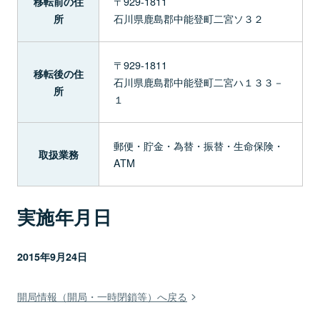
〒929-1811
移転前の住
石川県鹿島郡中能登町二宮ソ３２
所
〒929-1811
移転後の住
石川県鹿島郡中能登町二宮ハ１３３－
所
１
郵便・貯金・為替・振替・生命保険・
取扱業務
ATM
実施年月日
2015年9月24日
開局情報（開局・一時閉鎖等）へ戻る