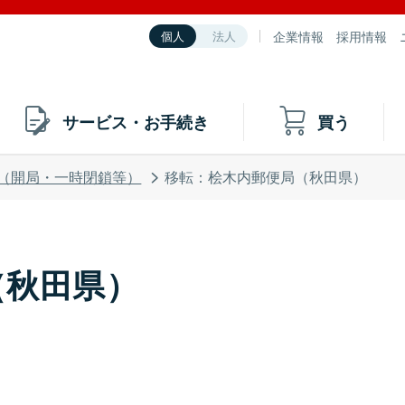
企業情報
採用情報
個人
法人
サービス・お手続き
買う
（開局・一時閉鎖等）
移転：桧木内郵便局（秋田県）
（秋田県）