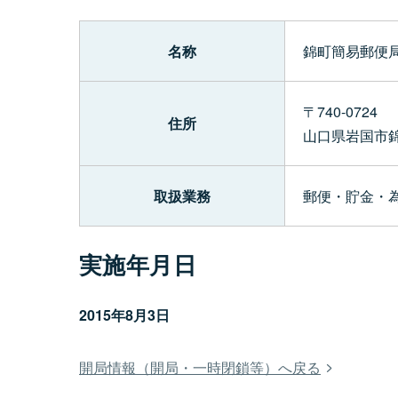
名称
錦町簡易郵便局
〒740-0724
住所
山口県岩国市
取扱業務
郵便・貯金・
実施年月日
2015年8月3日
開局情報（開局・一時閉鎖等）へ戻る