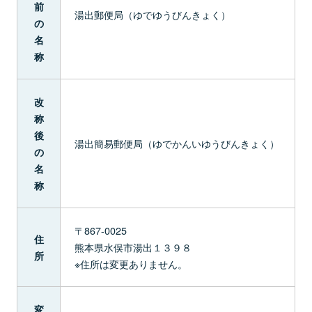
前
湯出郵便局（ゆでゆうびんきょく）
の
名
称
改
称
後
湯出簡易郵便局（ゆでかんいゆうびんきょく）
の
名
称
〒867-0025
住
熊本県水俣市湯出１３９８
所
※住所は変更ありません。
変