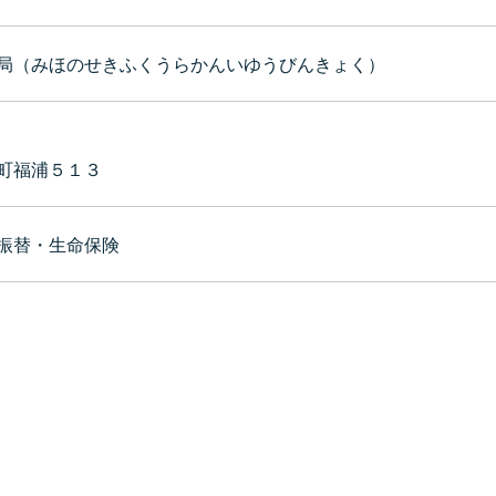
局（みほのせきふくうらかんいゆうびんきょく）
町福浦５１３
振替・生命保険