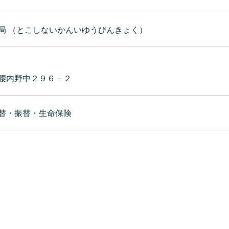
局 （とこしないかんいゆうびんきょく）
腰内野中２９６－２
替・振替・生命保険