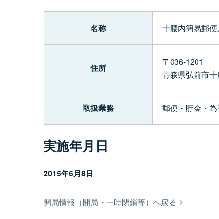
名称
十腰内簡易郵便
〒036-1201
住所
青森県弘前市十
取扱業務
郵便・貯金・為
実施年月日
2015年6月8日
開局情報（開局・一時閉鎖等）へ戻る