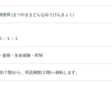
便局 (まつやままどんなゆうびんきょく)
５－１－１
・振替・生命保険・ATM
(７階)から、同店南館(２階)へ移転します。