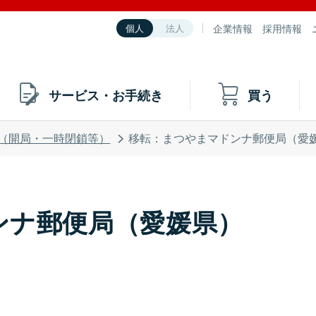
企業情報
採用情報
個人
法人
サービス・お手続き
買う
（開局・一時閉鎖等）
移転：まつやまマドンナ郵便局（愛
ンナ郵便局（愛媛県）