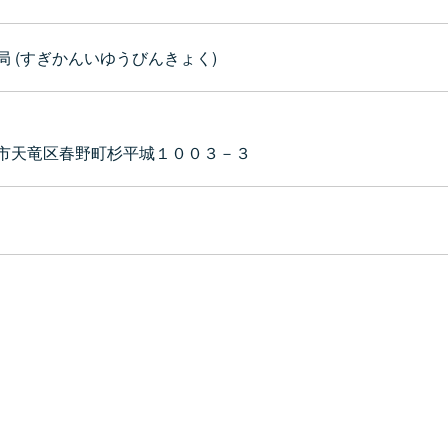
局 (すぎかんいゆうびんきょく)
市天竜区春野町杉平城１００３－３