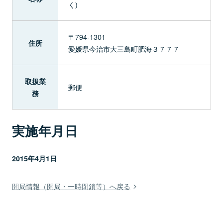
く)
〒794-1301
住所
愛媛県今治市大三島町肥海３７７７
取扱業
郵便
務
実施年月日
2015年4月1日
開局情報（開局・一時閉鎖等）へ戻る