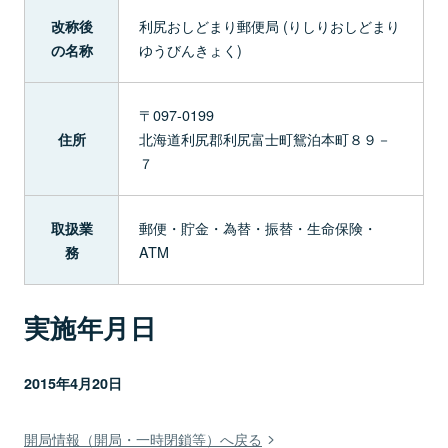
利尻おしどまり郵便局 (りしりおしどまり
改称後
ゆうびんきょく)
の名称
〒097-0199
北海道利尻郡利尻富士町鴛泊本町８９－
住所
７
郵便・貯金・為替・振替・生命保険・
取扱業
ATM
務
実施年月日
2015年4月20日
開局情報（開局・一時閉鎖等）へ戻る