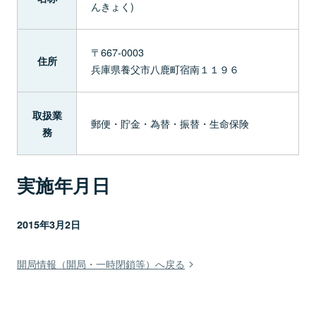
んきょく)
〒667-0003
住所
兵庫県養父市八鹿町宿南１１９６
取扱業
郵便・貯金・為替・振替・生命保険
務
実施年月日
2015年3月2日
開局情報（開局・一時閉鎖等）へ戻る