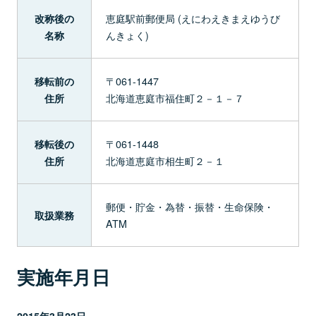
恵庭駅前郵便局 (えにわえきまえゆうび
改称後の
んきょく)
名称
〒061-1447
移転前の
北海道恵庭市福住町２－１－７
住所
〒061-1448
移転後の
北海道恵庭市相生町２－１
住所
郵便・貯金・為替・振替・生命保険・
取扱業務
ATM
実施年月日