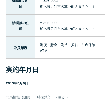
〒326-0002
移転前の住
栃木県足利市名草中町３６７９－１
所
〒326-0002
移転後の住
栃木県足利市名草中町３６７８－４
所
郵便・貯金・為替・振替・生命保険･
取扱業務
ATM
実施年月日
2015年3月9日
開局情報（開局・一時閉鎖等）へ戻る